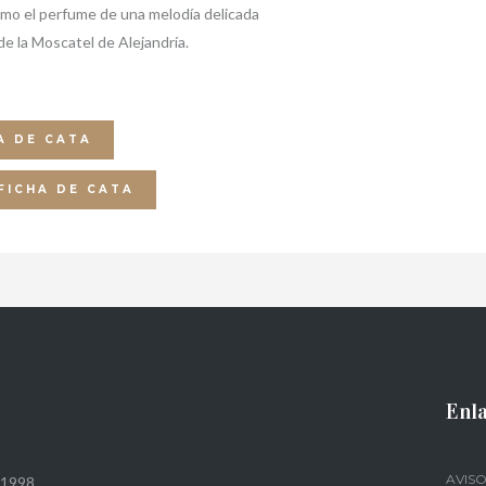
 como el perfume de una melodía delicada
 de la Moscatel de Alejandría.
A DE CATA
FICHA DE CATA
Enla
AVISO
 1998