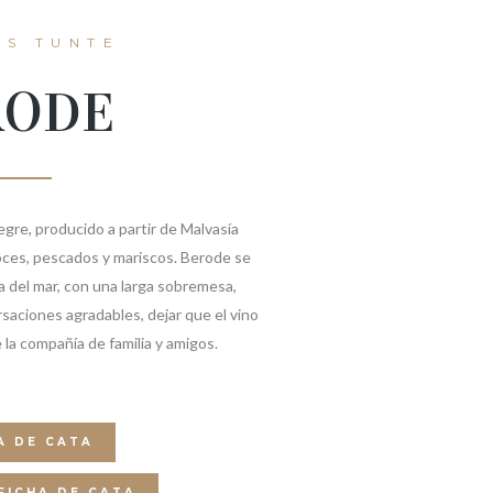
S TUNTE
RODE
egre, producido a partir de Malvasía
roces, pescados y mariscos. Berode se
ca del mar, con una larga sobremesa,
aciones agradables, dejar que el vino
la compañía de familia y amigos.
A DE CATA
FICHA DE CATA