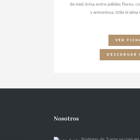
de miel, brisa entre pálidas flores,
y armoniosa, titila el alma
VER FICH
DESCARGAR 
Nosotros
Bodegas de Tunte se creó en